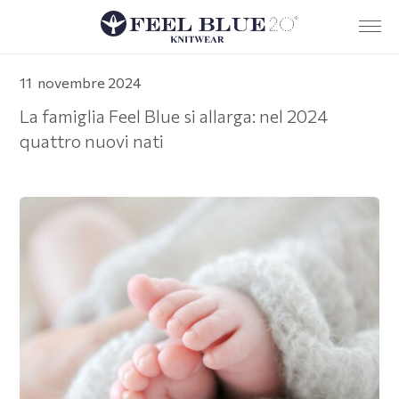
Azienda
11 novembre 2024
Servizi
La famiglia Feel Blue si allarga: nel 2024
quattro nuovi nati
Team
Sostenibilità
Ricerca e sviluppo
News
Dove siamo
Contatti
Policy aziendale e codice di condotta
EN