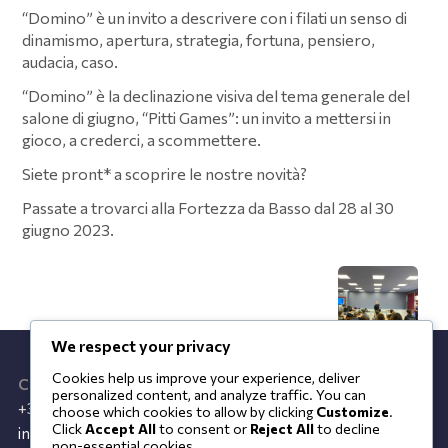
“Domino” è un invito a descrivere con i filati un senso di
dinamismo, apertura, strategia, fortuna, pensiero,
audacia, caso.
“Domino” è la declinazione visiva del tema generale del
salone di giugno, “Pitti Games”: un invito a mettersi in
gioco, a crederci, a scommettere.
Siete pront* a scoprire le nostre novità?
Passate a trovarci alla Fortezza da Basso dal 28 al 30
giugno 2023.
We respect your privacy
Cookies help us improve your experience, deliver
Contatti
personalized content, and analyze traffic. You can
+39 0733 1898085
choose which cookies to allow by clicking
Customize
.
Click
Accept All
to consent or
Reject All
to decline
info@feel-blue.it
non-essential cookies.