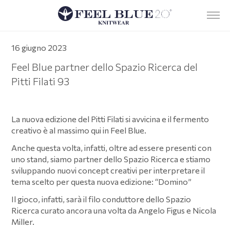
Azienda
16 giugno 2023
Servizi
Feel Blue partner dello Spazio Ricerca del
Pitti Filati 93
Team
Sostenibilità
La nuova edizione del Pitti Filati si avvicina e il fermento
Ricerca e sviluppo
creativo è al massimo qui in Feel Blue.
News
Anche questa volta, infatti, oltre ad essere presenti con
uno stand, siamo partner dello Spazio Ricerca e stiamo
Dove siamo
sviluppando nuovi concept creativi per interpretare il
tema scelto per questa nuova edizione: “Domino”
Contatti
Il gioco, infatti, sarà il filo conduttore dello Spazio
Policy aziendale e codice di condotta
Ricerca curato ancora una volta da Angelo Figus e Nicola
Miller.
EN